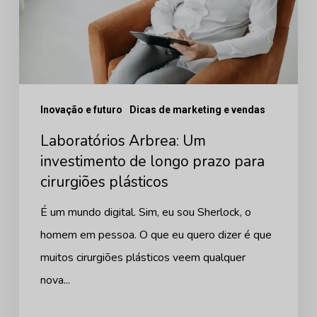
longo
prazo
para
cirurgiões
Inovação e futuro
Dicas de marketing e vendas
plásticos
Laboratórios Arbrea: Um
investimento de longo prazo para
cirurgiões plásticos
É um mundo digital. Sim, eu sou Sherlock, o
homem em pessoa. O que eu quero dizer é que
muitos cirurgiões plásticos veem qualquer
nova...