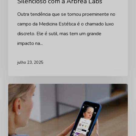
Silencioso com a Arbrea Labs
Outra tendência que se tornou proeminente no
campo da Medicina Estética é o chamado luxo
discreto. Ele é sutil, mas tem um grande
impacto na...
julho 23, 2025
Simule
os
procedimentos
mais
procurados