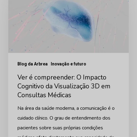
compreender:
O
Impacto
Cognitivo
da
Visualização
Blog da Arbrea
Inovação e futuro
3D
Ver é compreender: O Impacto
em
Cognitivo da Visualização 3D em
Consultas
Consultas Médicas
Médicas
Na área da saúde moderna, a comunicação é o
cuidado clínico. O grau de entendimento dos
pacientes sobre suas próprias condições