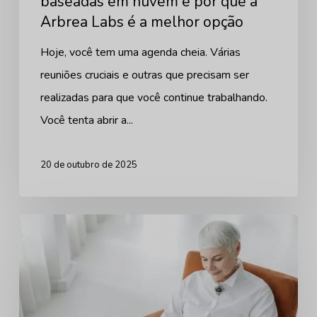
baseadas em nuvem e por que a
nuvem
Arbrea Labs é a melhor opção
e
por
Hoje, você tem uma agenda cheia. Várias
que
reuniões cruciais e outras que precisam ser
a
realizadas para que você continue trabalhando.
Arbrea
Você tenta abrir a...
Labs
é
20 de outubro de 2025
a
melhor
Laboratórios
opção
Arbrea:
Um
investimento
de