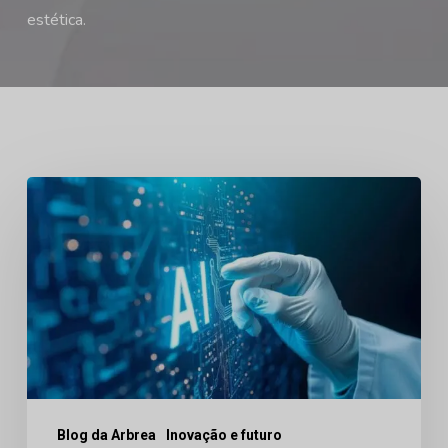
estética.
A
próxima
década
da
medicina
estética:
Personalização,
previsão
Blog da Arbrea
Inovação e futuro
e