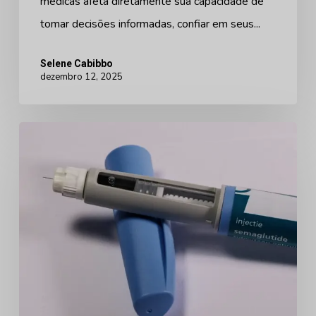
médicas afeta diretamente sua capacidade de
tomar decisões informadas, confiar em seus...
Selene Cabibbo
dezembro 12, 2025
Novo
acordo
de
preços
dos
EUA
para
medicamentos
para