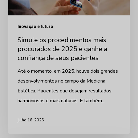
de
2025
e
Inovação e futuro
ganhe
Simule os procedimentos mais
a
procurados de 2025 e ganhe a
confiança
confiança de seus pacientes
de
seus
Até o momento, em 2025, houve dois grandes
pacientes
desenvolvimentos no campo da Medicina
Estética. Pacientes que desejam resultados
harmoniosos e mais naturais. E também...
julho 16, 2025