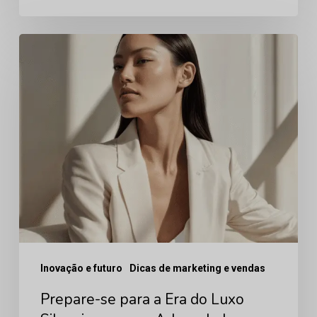
Prepare-
se
para
a
Era
do
Luxo
Silencioso
com
a
Inovação e futuro
Dicas de marketing e vendas
Arbrea
Labs
Prepare-se para a Era do Luxo