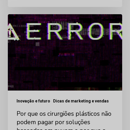
Por
que
os
cirurgiões
plásticos
não
podem
pagar
por
Inovação e futuro
Dicas de marketing e vendas
soluções
baseadas
Por que os cirurgiões plásticos não
em
podem pagar por soluções