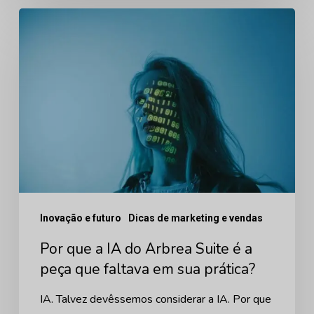
Por
que
a
IA
do
Arbrea
Suite
é
a
Inovação e futuro
Dicas de marketing e vendas
peça
que
Por que a IA do Arbrea Suite é a
faltava
peça que faltava em sua prática?
em
IA. Talvez devêssemos considerar a IA. Por que
sua