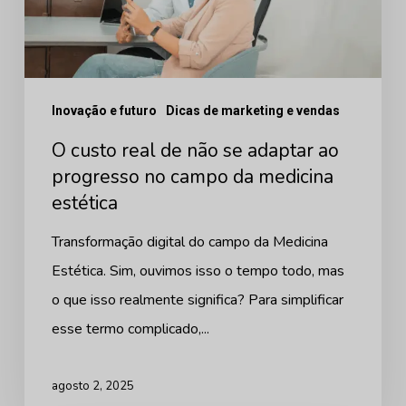
não
se
adaptar
ao
Inovação e futuro
Dicas de marketing e vendas
progresso
O custo real de não se adaptar ao
no
progresso no campo da medicina
campo
estética
da
medicina
Transformação digital do campo da Medicina
estética
Estética. Sim, ouvimos isso o tempo todo, mas
o que isso realmente significa? Para simplificar
esse termo complicado,...
agosto 2, 2025