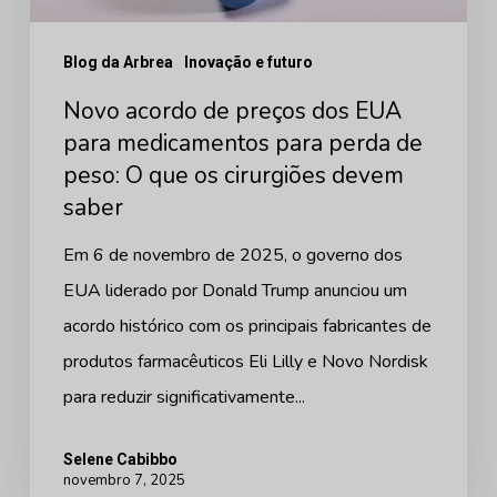
perda
Blog da Arbrea
Inovação e futuro
de
peso:
Novo acordo de preços dos EUA
O
para medicamentos para perda de
peso: O que os cirurgiões devem
que
saber
os
cirurgiões
Em 6 de novembro de 2025, o governo dos
devem
EUA liderado por Donald Trump anunciou um
saber
acordo histórico com os principais fabricantes de
produtos farmacêuticos Eli Lilly e Novo Nordisk
para reduzir significativamente...
Selene Cabibbo
novembro 7, 2025