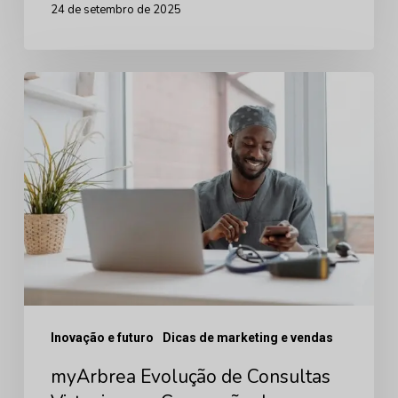
24 de setembro de 2025
myArbrea
Evolução
de
Consultas
Virtuais
para
Conversão
de
Pacientes
Inovação e futuro
Dicas de marketing e vendas
myArbrea Evolução de Consultas