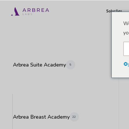
Pular
Soluções
para
o
We
conteúdo
yo
principal
Arbrea Suite Academy
5
Arbrea Breast Academy
22