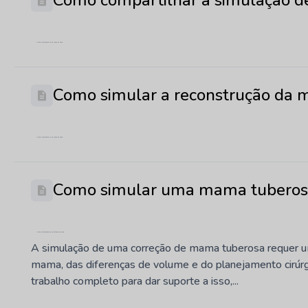
Como compartilhar a simulação d
Última atualização: 10 de junho de 2026
Como simular a reconstrução da
Última atualização: 17 de junho de 2026
Como simular uma mama tubero
Última atualização: 30 de outubro de 2025
A simulação de uma correção de mama tuberosa requer um
mama, das diferenças de volume e do planejamento cirúrg
trabalho completo para dar suporte a isso,...