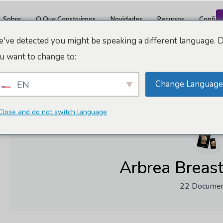
Sobre
O Que Construímos
Novidades
Recursos
Confiáv
've detected you might be speaking a different language. 
u want to change to:
Change Language
EN
Início
Documentos
Arbrea Breast Academy
Close and do not switch language
Arbrea Breas
22 Docume