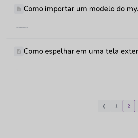
Como importar um modelo do my
Última atualização: 27 de julho de 2026
Como espelhar em uma tela exte
Última atualização: 3 de junho de 2026
❮
1
2