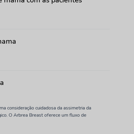
e mama com as pacientes
 mama
sa
a consideração cuidadosa da assimetria da
ico. O Arbrea Breast oferece um fluxo de