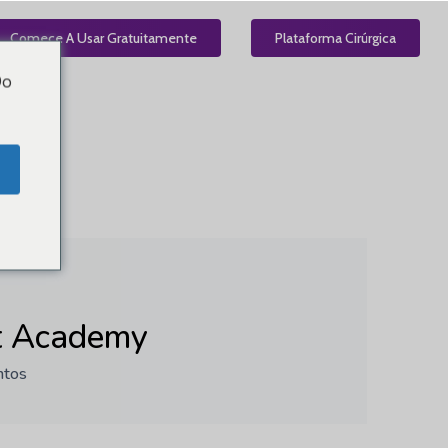
el
Comece A Usar Gratuitamente
PT
Plataforma Cirúrgica
Do
t Academy
ntos