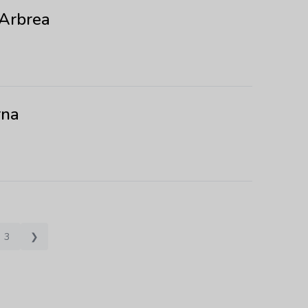
Arbrea
rna
3
❯