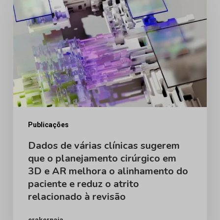
Mamoplastia
várias
de
clínicas
Aumento
sugerem
que
o
planejamento
cirúrgico
em
Publicações
3D
Dados de várias clínicas sugerem
que o planejamento cirúrgico em
e
3D e AR melhora o alinhamento do
AR
paciente e reduz o atrito
melhora
relacionado à revisão
o
alinhamento
erakernaja