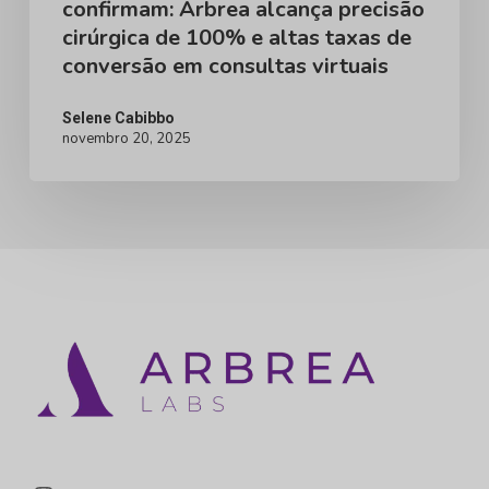
confirmam: Arbrea alcança precisão
altas
cirúrgica de 100% e altas taxas de
taxas
conversão em consultas virtuais
de
conversão
Selene Cabibbo
novembro 20, 2025
em
consultas
virtuais
Instagram
LinkedIn
YouTube