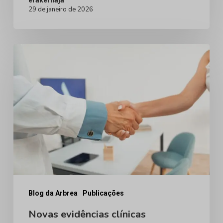
29 de janeiro de 2026
do
paciente
e
Novas
reduz
evidências
o
clínicas
atrito
confirmam:
relacionado
Arbrea
à
alcança
revisão
precisão
cirúrgica
de
100%
Blog da Arbrea
Publicações
e
Novas evidências clínicas