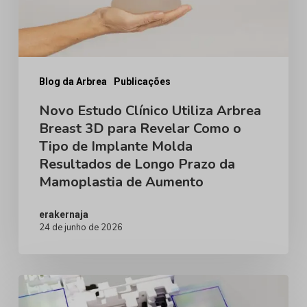
3D
para
Revelar
Como
Blog da Arbrea
Publicações
o
Novo Estudo Clínico Utiliza Arbrea
Breast 3D para Revelar Como o
Tipo
Tipo de Implante Molda
de
Resultados de Longo Prazo da
Implante
Mamoplastia de Aumento
Molda
Resultados
erakernaja
24 de junho de 2026
de
Longo
Prazo
Dados
da
de