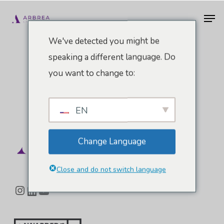
Vai
Men
al
contenuto
We've detected you might be
principale
speaking a different language. Do
you want to change to:
EN
Change Language
Close and do not switch language
Instagram
LinkedIn
YouTube