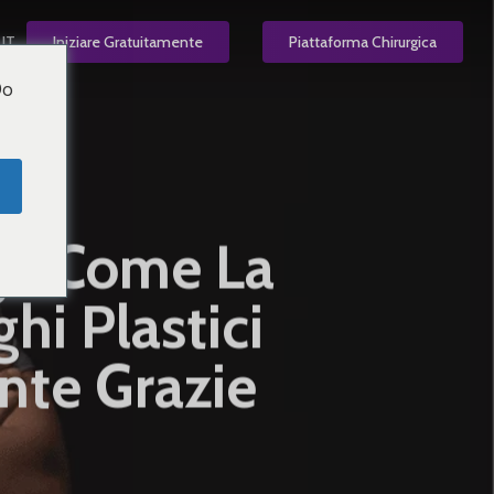
IT
Iniziare Gratuitamente
Piattaforma Chirurgica
Do
ega Come La
hi Plastici
nte Grazie