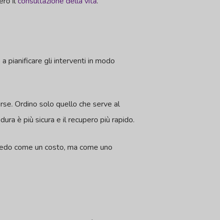
ero il
consultazione della vita
.
 pianificare gli interventi in modo
erse. Ordino solo quello che serve al
ra è più sicura e il recupero più rapido.
o vedo come un costo, ma come uno