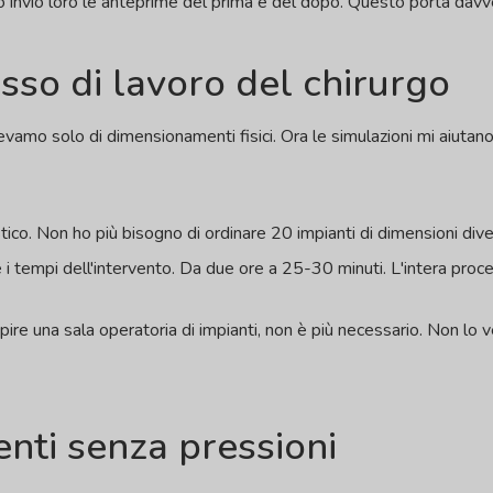
do invio loro le anteprime del prima e del dopo. Questo porta davv
usso di lavoro del chirurgo
mo solo di dimensionamenti fisici. Ora le simulazioni mi aiutano a
tico. Non ho più bisogno di ordinare 20 impianti di dimensioni div
 tempi dell'intervento. Da due ore a 25-30 minuti. L'intera procedu
pire una sala operatoria di impianti, non è più necessario. Non l
enti senza pressioni