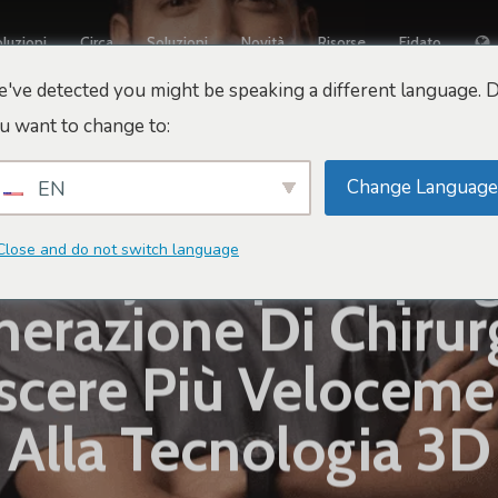
luzioni
Circa
Soluzioni
Novità
Risorse
Fidato
've detected you might be speaking a different language. 
u want to change to:
Change Language
EN
Colloqui Arbrea
n Araujo López Spi
Close and do not switch language
razione Di Chirurg
scere Più Veloceme
Alla Tecnologia 3D