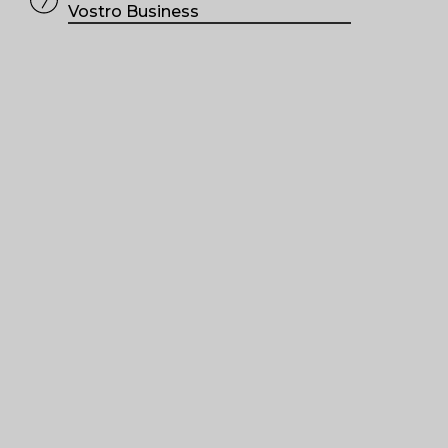
Close
Close
Close
Vostro Business