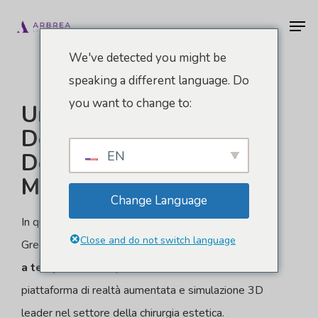
Vai
Men
al
contenuto
We've detected you might be
principale
speaking a different language. Do
you want to change to:
Unisciti Al Futuro
Dell'Estetica Con La
EN
Dottoressa Grecia
Martínez E Arbrea
Change Language
In qualità di contatto di fiducia della Dottoressa
Close and do not switch language
Grecia Martínez, hai diritto a un
offerta speciale
a tempo limitato
per unirsi
Arbrea
, la
piattaforma di realtà aumentata e simulazione 3D
leader nel settore della chirurgia estetica.