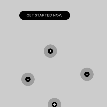
G
E
T
S
T
A
R
T
E
D
N
O
W