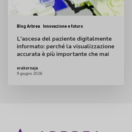
visualizzazione
accurata
è
Blog Arbrea
Innovazione e futuro
più
L'ascesa del paziente digitalmente
informato: perché la visualizzazione
importante
accurata è più importante che mai
che
mai
erakernaja
9 giugno 2026