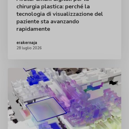
chirurgia plastica: perché la
visualizzazione
tecnologia di visualizzazione del
del
paziente sta avanzando
paziente
rapidamente
sta
avanzando
erakernaja
28 luglio 2026
rapidamente
L'ascesa
del
paziente
digitalmente
informato:
perché
la