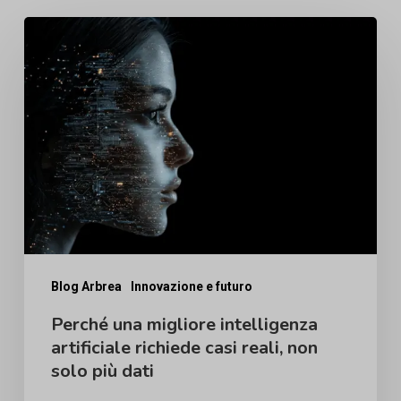
Perché
una
migliore
intelligenza
artificiale
richiede
casi
reali,
non
solo
Blog Arbrea
Innovazione e futuro
più
Perché una migliore intelligenza
artificiale richiede casi reali, non
dati
solo più dati