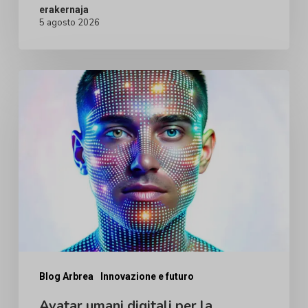
erakernaja
5 agosto 2026
Avatar
umani
digitali
per
la
chirurgia
plastica:
perché
la
tecnologia
Blog Arbrea
Innovazione e futuro
di
Avatar umani digitali per la