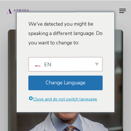
Vai
Men
al
contenuto
We've detected you might be
principale
speaking a different language. Do
you want to change to:
EN
Change Language
Close and do not switch language