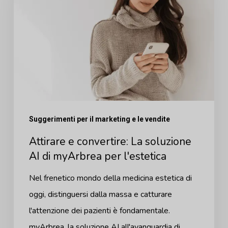
La
soluzione
AI
di
myArbrea
per
l'estetica
Suggerimenti per il marketing e le vendite
Attirare e convertire: La soluzione
AI di myArbrea per l'estetica
Nel frenetico mondo della medicina estetica di
oggi, distinguersi dalla massa e catturare
l'attenzione dei pazienti è fondamentale.
myArbrea, la soluzione AI all'avanguardia di