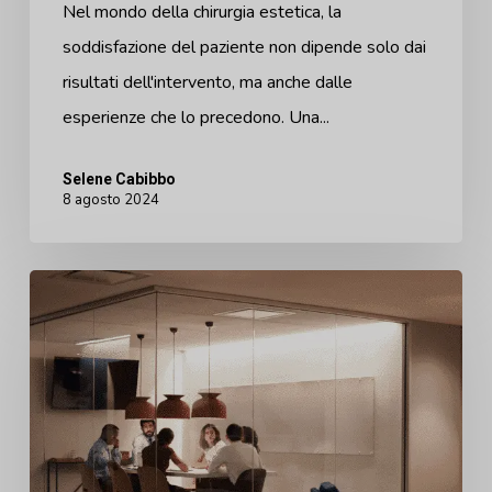
Nel mondo della chirurgia estetica, la
medici
soddisfazione del paziente non dipende solo dai
risultati dell'intervento, ma anche dalle
esperienze che lo precedono. Una...
Selene Cabibbo
8 agosto 2024
5
domande
essenziali
che
i
chirurghi