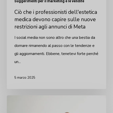
Suggerimenti per il marketing e le vendite
sulle
Ciò che i professionisti dell'estetica
nuove
medica devono capire sulle nuove
restrizioni
restrizioni agli annunci di Meta
agli
annunci
I social media non sono altro che una bestia da
di
domare rimanendo al passo con le tendenze e
Meta
gli aggiornamenti. Ebbene, tenetevi forte perché
un...
5 marzo 2025
Da
zero