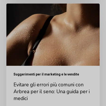
Evitare
gli
errori
più
comuni
con
Arbrea
per
il
Suggerimenti per il marketing e le vendite
seno:
Una
Evitare gli errori più comuni con
guida
Arbrea per il seno: Una guida per i
medici
per
i