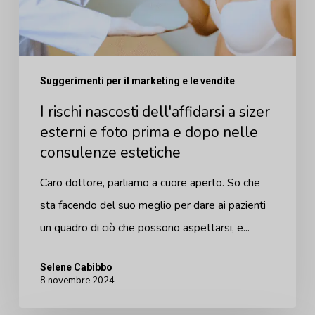
sizer
esterni
e
Suggerimenti per il marketing e le vendite
foto
I rischi nascosti dell'affidarsi a sizer
prima
esterni e foto prima e dopo nelle
e
consulenze estetiche
dopo
nelle
Caro dottore, parliamo a cuore aperto. So che
consulenze
sta facendo del suo meglio per dare ai pazienti
estetiche
un quadro di ciò che possono aspettarsi, e...
Selene Cabibbo
8 novembre 2024