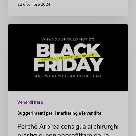
12 dicembre 2024
Perché
Arbrea
consiglia
ai
chirurghi
plastici
di
non
Venerdì nero
approfittare
Suggerimenti per il marketing e le vendite
delle
offerte
Perché Arbrea consiglia ai chirurghi
plastici di non approfittare delle
del