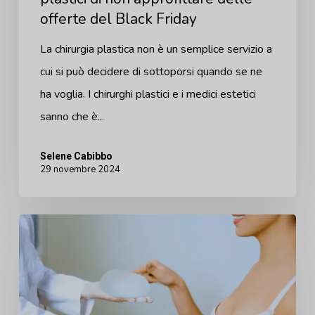
offerte del Black Friday
Black
Friday
La chirurgia plastica non è un semplice servizio a
cui si può decidere di sottoporsi quando se ne
ha voglia. I chirurghi plastici e i medici estetici
sanno che è...
Selene Cabibbo
29 novembre 2024
I
rischi
nascosti
dell'affidarsi
a