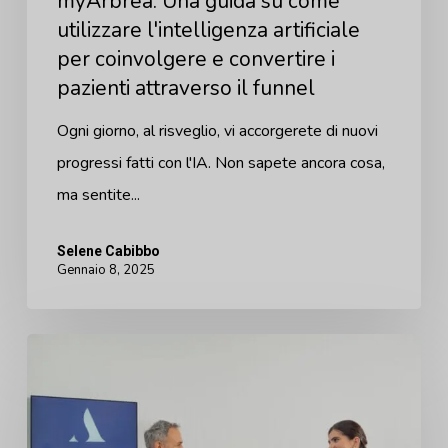
myArbrea: Una guida su come
utilizzare l'intelligenza artificiale
convertire
per coinvolgere e convertire i
i
pazienti attraverso il funnel
pazienti
attraverso
Ogni giorno, al risveglio, vi accorgerete di nuovi
il
progressi fatti con l'IA. Non sapete ancora cosa,
funnel
ma sentite...
Selene Cabibbo
Gennaio 8, 2025
Come
offrire
un
viaggio