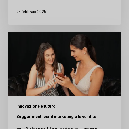
salto
necessario
24 febbraio 2025
verso
il
myArbrea:
successo
Una
guida
su
come
utilizzare
l'intelligenza
artificiale
Innovazione e futuro
per
Suggerimenti per il marketing e le vendite
coinvolgere
e