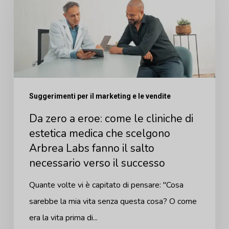
a
eroe:
come
le
cliniche
di
Suggerimenti per il marketing e le vendite
estetica
Da zero a eroe: come le cliniche di
medica
estetica medica che scelgono
che
Arbrea Labs fanno il salto
scelgono
necessario verso il successo
Arbrea
Labs
Quante volte vi è capitato di pensare: "Cosa
fanno
sarebbe la mia vita senza questa cosa? O come
il
era la vita prima di...