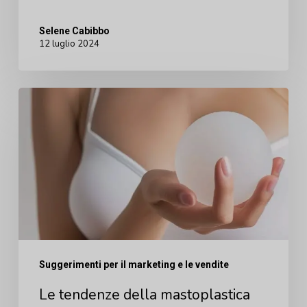
Selene Cabibbo
12 luglio 2024
Le
tendenze
della
mastoplastica
additiva
stanno
cambiando:
Ecco
Suggerimenti per il marketing e le vendite
cosa
Le tendenze della mastoplastica
i