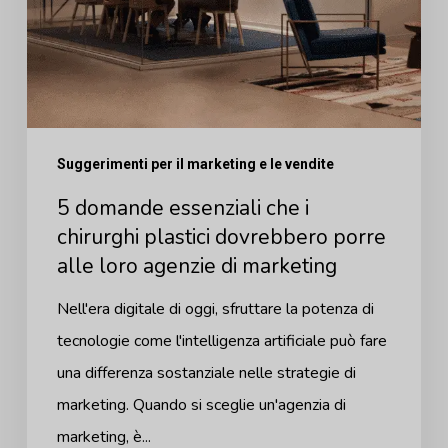
plastici
dovrebbero
porre
alle
loro
agenzie
Suggerimenti per il marketing e le vendite
di
5 domande essenziali che i
marketing
chirurghi plastici dovrebbero porre
alle loro agenzie di marketing
Nell'era digitale di oggi, sfruttare la potenza di
tecnologie come l'intelligenza artificiale può fare
una differenza sostanziale nelle strategie di
marketing. Quando si sceglie un'agenzia di
marketing, è...