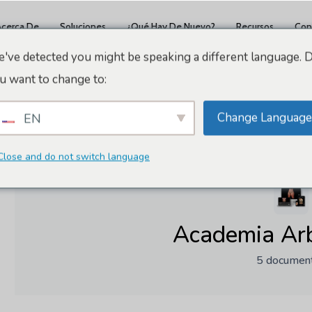
Acerca De
Soluciones
¿Qué Hay De Nuevo?
Recursos
Con
've detected you might be speaking a different language. 
u want to change to:
Change Language
EN
Inicio
Docs
Academia Arbrea Suite
Close and do not switch language
Academia Arb
5 documen