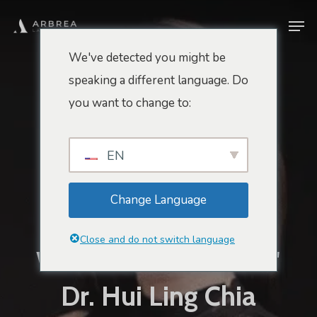
Zum
Men
Hauptinhalt
springen
We've detected you might be
speaking a different language. Do
Arbrea-Gespräche
you want to change to:
"Die
Brustrekonstruktion
EN
Zielt Darauf Ab, Das
Change Language
Wohlbefinden
Close and do not switch language
Wiederherzustellen."
Dr. Hui Ling Chia