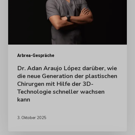
darüber,
wie
die
neue
Generation
der
Arbrea-Gespräche
plastischen
Dr. Adan Araujo López darüber, wie
die neue Generation der plastischen
Chirurgen
Chirurgen mit Hilfe der 3D-
mit
Technologie schneller wachsen
Hilfe
kann
der
3D-
3. Oktober 2025
Technologie
schneller