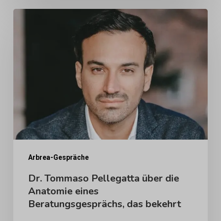
wachsen
Dr.
kann
Tommaso
Pellegatta
über
die
Anatomie
eines
Beratungsgesprächs,
das
bekehrt
Arbrea-Gespräche
Dr. Tommaso Pellegatta über die
Anatomie eines
Beratungsgesprächs, das bekehrt