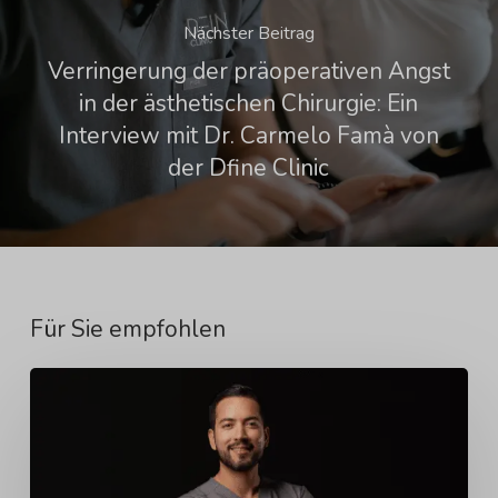
Nächster Beitrag
Verringerung der präoperativen Angst
in der ästhetischen Chirurgie: Ein
Interview mit Dr. Carmelo Famà von
der Dfine Clinic
Für Sie empfohlen
Dr.
Adan
Araujo
López