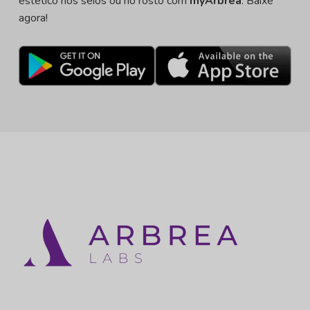
estético nos seios ou no rosto com
myArbrea
. Baixe
agora!
Instagram
LinkedIn
YouTube