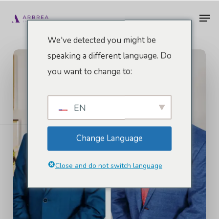
Pular
Men
para
o
We've detected you might be
conteúdo
speaking a different language. Do
principal
you want to change to:
EN
Change Language
Close and do not switch language