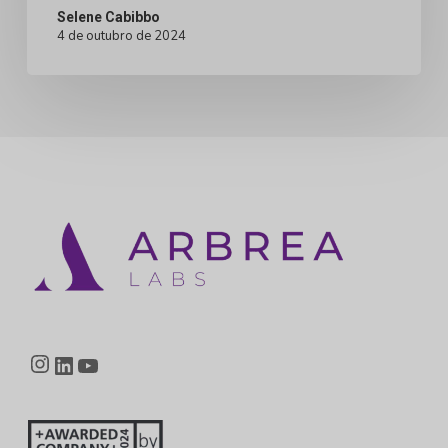
da
Selene Cabibbo
4 de outubro de 2024
Dfine
Clinic
Instagram
LinkedIn
YouTube