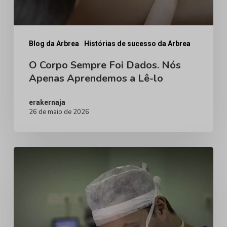
Aprendemos
a
Lê-
Blog da Arbrea
Histórias de sucesso da Arbrea
lo
O Corpo Sempre Foi Dados. Nós
Apenas Aprendemos a Lê-lo
erakernaja
26 de maio de 2026
O
papel
da
tecnologia
na