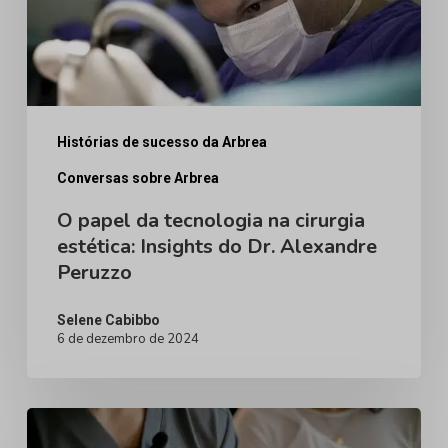
cirurgia
estética:
Insights
do
Dr.
Histórias de sucesso da Arbrea
Alexandre
Conversas sobre Arbrea
Peruzzo
O papel da tecnologia na cirurgia
estética: Insights do Dr. Alexandre
Peruzzo
Selene Cabibbo
6 de dezembro de 2024
Reduzindo