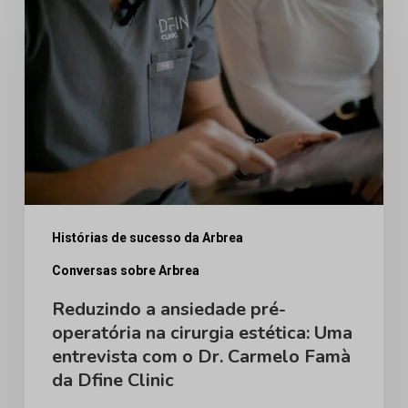
a
ansiedade
pré-
operatória
na
cirurgia
estética:
Uma
entrevista
Histórias de sucesso da Arbrea
com
Conversas sobre Arbrea
o
Reduzindo a ansiedade pré-
Dr.
operatória na cirurgia estética: Uma
entrevista com o Dr. Carmelo Famà
Carmelo
da Dfine Clinic
Famà