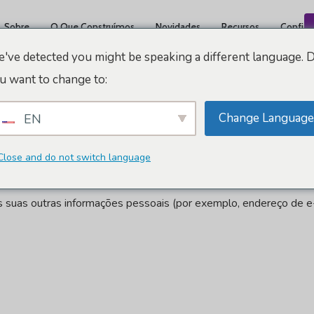
Sobre
O Que Construímos
Novidades
Recursos
Confiáv
've detected you might be speaking a different language. 
u want to change to:
Change Language
EN
Close and do not switch language
 suas outras informações pessoais (por exemplo, endereço de 