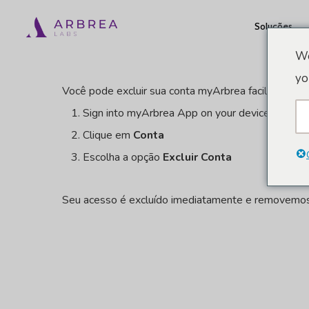
Pular
Soluções
para
o
We
conteúdo
yo
Você pode excluir sua conta myArbrea facilmente:
principal
Sign into myArbrea App on your device
Clique em
Conta
Escolha a opção
Excluir Conta
Seu acesso é excluído imediatamente e removemos