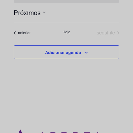
Próximos
Selecione
a
Eventos
Hoje
seguinte
Eventos
anterior
data.
Adicionar agenda