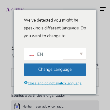
Pular
Men
para
o
We've detected you might be
conteúdo
speaking a different language. Do
principal
you want to change to:
Sociedade Mundial De
EN
Microcirurgia Reconstrutiva
" Todos Eventos
Change Language
Site
https://wsrm.net/
Close and do not switch language
Eventos a partir deste organizador
Nenhum resultado encontrado.
Aviso