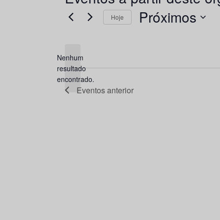
Próximos
Hoje
Selecione
a
Nenhum
data.
resultado
Aviso
encontrado.
Eventos
anterior