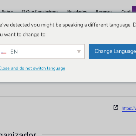
Sobre
O Que Construímos
Novidades
Recursos
Confiáv
've detected you might be speaking a different language. 
u want to change to:
Change Language
EN
ecnologia Do Consumid
Close and do not switch language
Site
https:/
rganizador