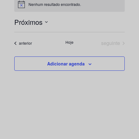
Nenhum resultado encontrado.
Aviso
Próximos
Selecione
a
Eventos
Hoje
seguinte
Eventos
anterior
data.
Adicionar agenda