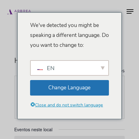
Pular
Men
para
o
We've detected you might be
conteúdo
speaking a different language. Do
principal
you want to change to:
Hotel Sheraton Guayaquil
EN
" Todos Eventos
Endereço
090513, Avenida, Joaquín José Orrantia
Change Language
González
Guayaquil
,
090513
Equador
Close and do not switch language
Como chegar
Eventos neste local