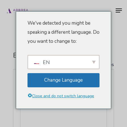
Pular
Men
para
o
We've detected you might be
conteúdo
speaking a different language. Do
principal
you want to change to:
Expo Santa Fé México
EN
" Todos Eventos
Endereço
México
Change Language
Como chegar
Close and do not switch language