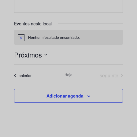
Eventos neste local
Nenhum resultado encontrado.
Aviso
Próximos
Selecione
a
Eventos
Hoje
seguinte
Eventos
anterior
data.
Adicionar agenda