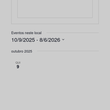
Eventos neste local
10/9/2025
 - 
8/6/2026
Selecione
outubro 2025
a
data.
QUI
9