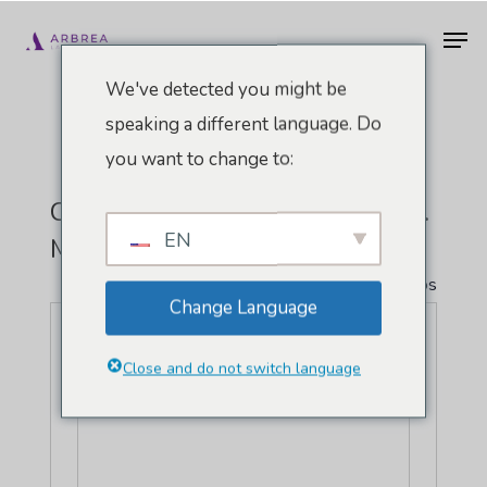
Pular
Men
para
o
We've detected you might be
conteúdo
speaking a different language. Do
principal
you want to change to:
Centro De Convenções Ernest N.
EN
Morial De Nova Orleans
" Todos Eventos
Change Language
Endereço
900 Convention Center Blvd
Nova Orleans
,
LA
70130
Estados Unidos
Close and do not switch language
Como chegar