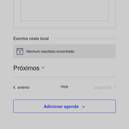
Eventos neste local
Nenhum resultado encontrado.
Aviso
Próximos
Selecione
a
Eventos
Hoje
seguinte
Eventos
anterior
data.
Adicionar agenda