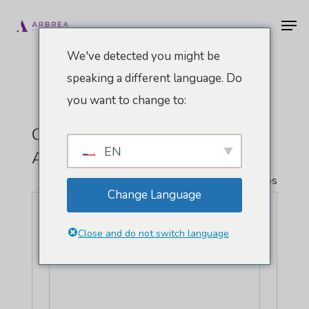
Pular
Men
para
o
We've detected you might be
conteúdo
speaking a different language. Do
principal
you want to change to:
Centro De Convenções De
EN
Austin
" Todos Eventos
Change Language
Endereço
500 E Cesar Chavez St
Austin
,
TX
78701
Estados Unidos
Close and do not switch language
Como chegar