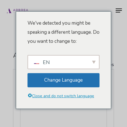
Pular
Men
para
o
We've detected you might be
conteúdo
speaking a different language. Do
principal
you want to change to:
Altis Grand Hotel
EN
" Todos Eventos
Endereço
R. Castilho 11, 1269-072
Change Language
Lisboa
,
Portugal
Como chegar
Close and do not switch language