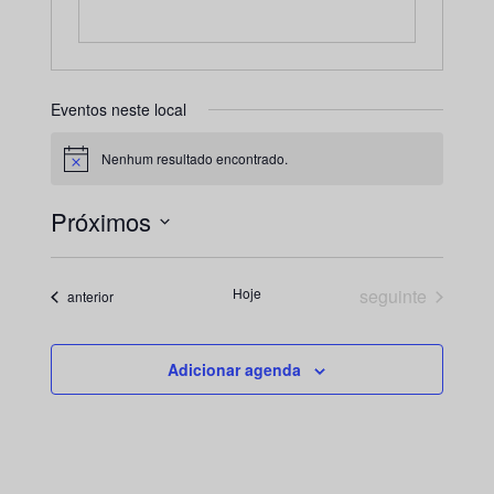
Eventos neste local
Nenhum resultado encontrado.
Aviso
Próximos
Selecione
a
Eventos
Hoje
seguinte
Eventos
anterior
data.
Adicionar agenda