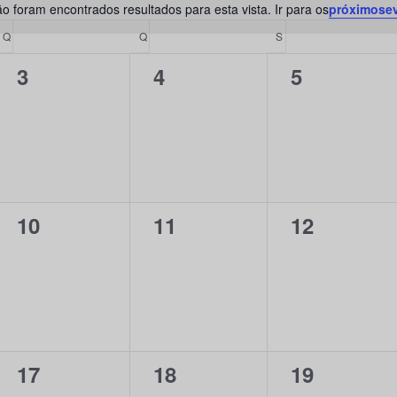
Eventos
o foram encontrados resultados para esta vista.
Ir para os
próximose
Aviso
pela
Q
QUARTA-FEIRA
Q
QUINTA-FEIRA
S
SEXTA-FEIRA
localização.
0
0
0
3
4
5
evento,
evento,
evento,
0
0
0
10
11
12
evento,
evento,
evento,
0
0
0
17
18
19