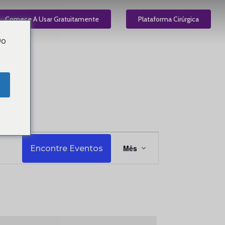
el
Comece A Usar Gratuitamente
PT
Plataforma Cirúrgica
Do
Navegação
Mês
Encontre Eventos
do
visual
Evento