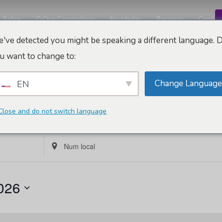
Sobre
O Que Construímos
Novidades
Recursos
Confiáv
've detected you might be speaking a different language. 
u want to change to:
co
Change Language
EN
Close and do not switch language
Informe
a
localização.
026
Pesquisar
por