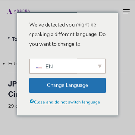
Pular
Men
para
o
We've detected you might be
conteúdo
speaking a different language. Do
" Todos Eventos
principal
you want to change to:
Este evento já passou.
EN
JP 2024 - Jornada Paulista de
Change Language
Cirurgia Plástica
Close and do not switch language
29 de maio de 2024
-
1º de junho de 2024