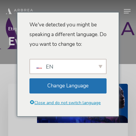
Pular
Men
para
o
We've detected you might be
Etiqueta
conteúdo
speaking a different language. Do
Evento Tecnológico
principal
you want to change to:
EN
Change Language
CES
2023
Close and do not switch language
-
LAS
VEGAS