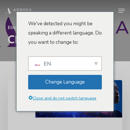
Pular
Men
para
o
We've detected you might be
Etiqueta
conteúdo
speaking a different language. Do
CES
principal
you want to change to:
EN
Change Language
CES
2023
Close and do not switch language
-
LAS
VEGAS