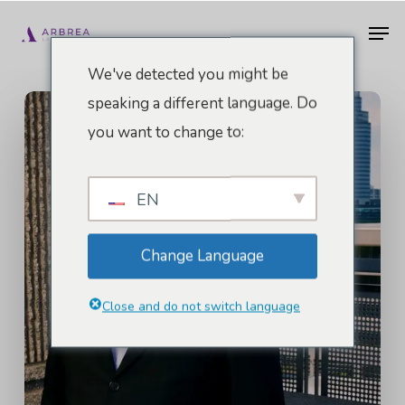
Pular
Men
para
o
We've detected you might be
conteúdo
speaking a different language. Do
principal
you want to change to:
EN
Change Language
Close and do not switch language