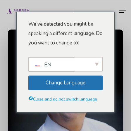
Pular
Men
para
o
We've detected you might be
conteúdo
speaking a different language. Do
principal
you want to change to:
EN
Change Language
Close and do not switch language