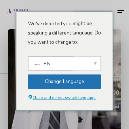
Pular
Men
para
o
We've detected you might be
conteúdo
speaking a different language. Do
principal
you want to change to:
EN
Change Language
Close and do not switch language