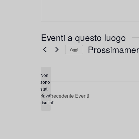
Eventi a questo luogo
Prossimame
Oggi
Seleziona
la
Non
data.
sono
stati
Avviso
Precedente
Eventi
trovati
risultati.