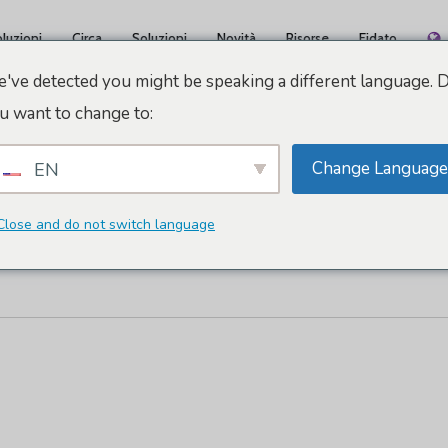
luzioni
Circa
Soluzioni
Novità
Risorse
Fidato
've detected you might be speaking a different language. 
u want to change to:
Change Language
EN
gressi Di Catalogna
Close and do not switch language