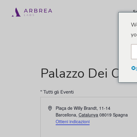
Vai
So
al
contenuto
We
principale
yo
Palazzo Dei Con
" Tutti gli Eventi
Indirizzo
Plaça de Willy Brandt, 11-14
Barcellona
,
Catalunya
08019
Spagna
Ottieni indicazioni