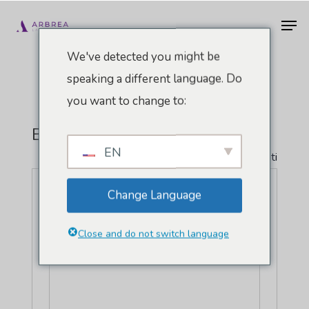
Vai
Men
al
contenuto
We've detected you might be
principale
speaking a different language. Do
you want to change to:
BeFly Minascentro
EN
" Tutti gli Eventi
Indirizzo
Av. Augusto de Lima, 785 - Centro
Change Language
Belo Horizonte
,
Minas Gerais
30190-001
Brasile
Close and do not switch language
Ottieni indicazioni