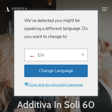
Vai
Men
al
contenuto
We've detected you might be
principale
speaking a different language. Do
Notizie
you want to change to:
Nelle Notizie: Una
Nuova App Aiuta Le
EN
Donne A Vedere In
Change Language
Anteprima I Risultati
Close and do not switch language
Della Mastoplastica
Additiva In Soli 60