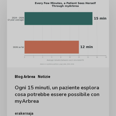
Ogni
15
minuti,
un
paziente
esplora
cosa
potrebbe
essere
possibile
Blog Arbrea
Notizie
con
Ogni 15 minuti, un paziente esplora
myArbrea
cosa potrebbe essere possibile con
myArbrea
erakernaja