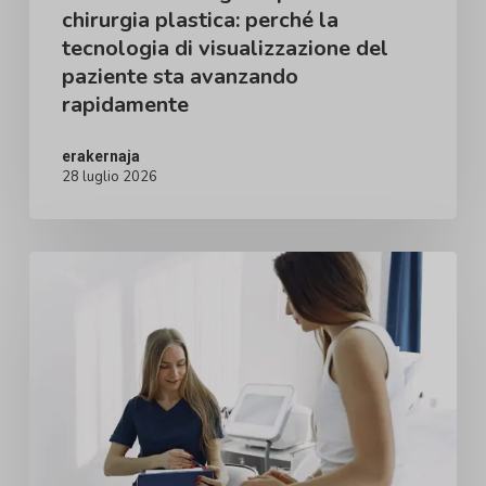
chirurgia plastica: perché la
visualizzazione
tecnologia di visualizzazione del
del
paziente sta avanzando
paziente
rapidamente
sta
avanzando
erakernaja
28 luglio 2026
rapidamente
Consulenze
per
viso,
seno
e
corpo
non