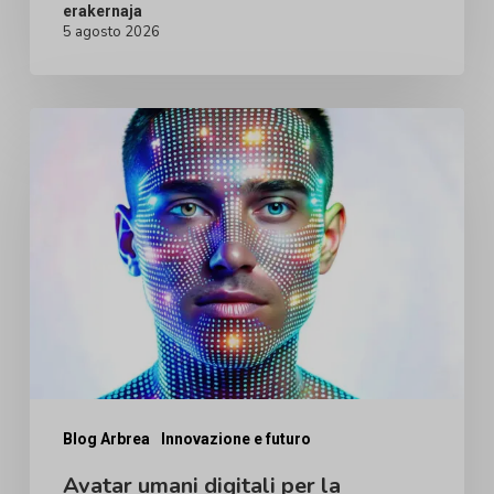
erakernaja
5 agosto 2026
Avatar
umani
digitali
per
la
chirurgia
plastica:
perché
la
tecnologia
Blog Arbrea
Innovazione e futuro
di
Avatar umani digitali per la