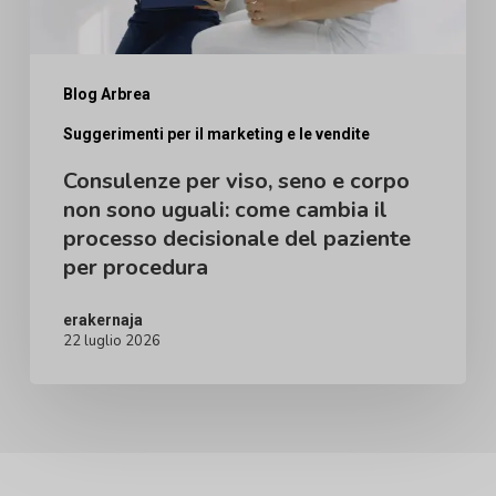
sono
uguali:
come
Blog Arbrea
cambia
Suggerimenti per il marketing e le vendite
il
Consulenze per viso, seno e corpo
processo
non sono uguali: come cambia il
processo decisionale del paziente
decisionale
per procedura
del
paziente
erakernaja
22 luglio 2026
per
procedura