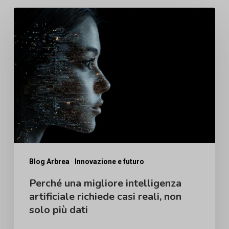
Perché
una
migliore
intelligenza
artificiale
richiede
casi
reali,
non
solo
Blog Arbrea
Innovazione e futuro
più
Perché una migliore intelligenza
artificiale richiede casi reali, non
dati
solo più dati