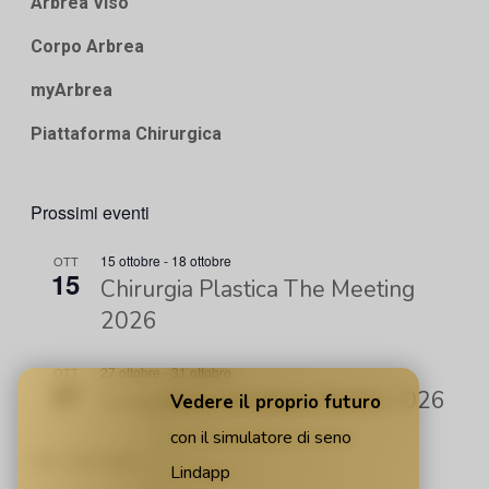
Arbrea Viso
Corpo Arbrea
myArbrea
Piattaforma Chirurgica
Prossimi eventi
15 ottobre
-
18 ottobre
OTT
15
Chirurgia Plastica The Meeting
2026
27 ottobre
-
31 ottobre
OTT
27
Congresso mondiale ISAPS 2026
Vedere il proprio futuro
con il simulatore di seno
Vedi Calendario
Lindapp