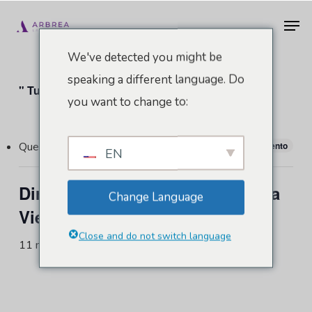
Vai
Men
al
contenuto
We've detected you might be
principale
speaking a different language. Do
" Tutti gli Eventi
you want to change to:
Questo evento è passato.
Virtuale Evento
EN
Diretta Instagram con Dra Jerusa
Change Language
Viera
Close and do not switch language
11 maggio 2023 @ 21:00
-
21:30