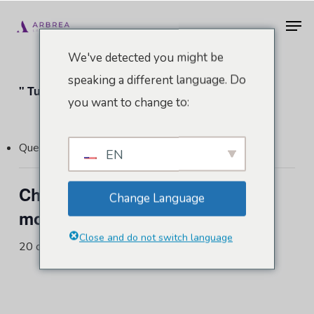
Vai
Men
al
contenuto
We've detected you might be
principale
speaking a different language. Do
" Tutti gli Eventi
you want to change to:
Questo evento è passato.
EN
Chirurgia in diretta in tutto il
Change Language
mondo - Brasile
Close and do not switch language
20 ottobre 2022
-
22 ottobre 2022