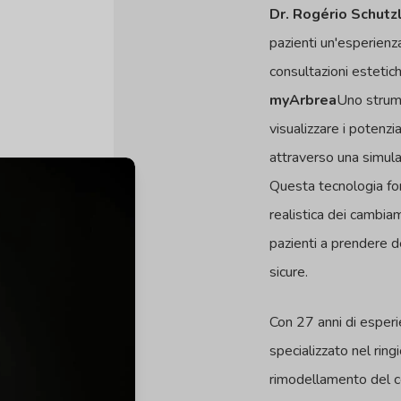
Dr. Rogério Schut
pazienti un'esperienz
consultazioni estetic
myArbrea
Uno strum
visualizzare i potenzia
attraverso una simul
Questa tecnologia fo
realistica dei cambiam
pazienti a prendere d
sicure.
Con 27 anni di esper
specializzato nel ring
rimodellamento del co