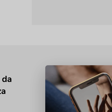
k da
za