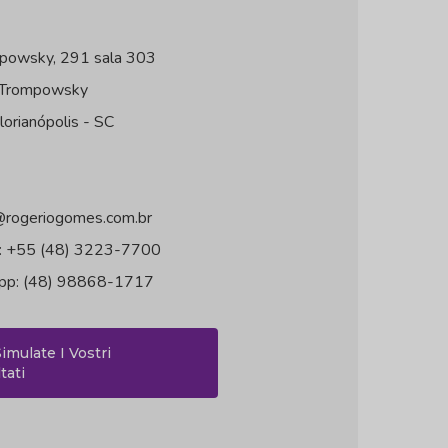
powsky, 291 sala 303
 Trompowsky
lorianópolis - SC
@rogeriogomes.com.br
o: +55 (48) 3223-7700
p: (48) 98868-1717
imulate I Vostri
tati