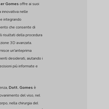
zler Gomes
offre ai suoi
a innovativa nelle
he integrando
ento che consente di
li risultati della procedura
azione 3D avanzata.
rnisce un'anteprima
enti desiderati, aiutando i
ecisioni più informate e
ienza,
Dott. Gomes
è
iovanimento del viso, nel
rpo, nella chirurgia del