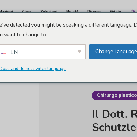
luzioni
Circa
Soluzioni
Novità
Risorse
Fidato
've detected you might be speaking a different language. 
u want to change to:
Change Language
EN
Close and do not switch language
Chirurgo plastico
Il Dott.
R
Schutzle