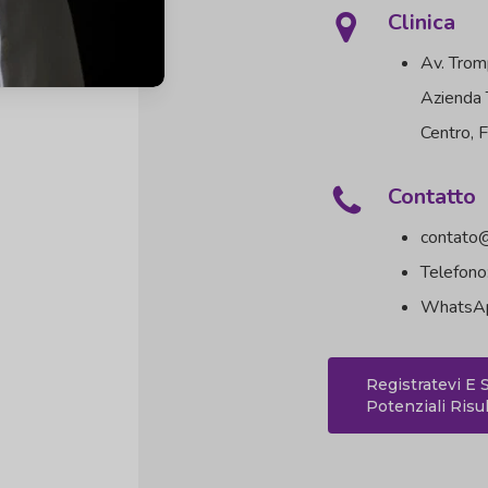
Clinica
Av. Trom
Azienda
Centro, F
Contatto
contato
Telefon
WhatsAp
Registratevi E S
Potenziali Risul