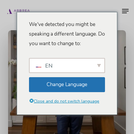
Vai
Men
al
contenuto
We've detected you might be
principale
speaking a different language. Do
you want to change to:
EN
Change Language
Close and do not switch language