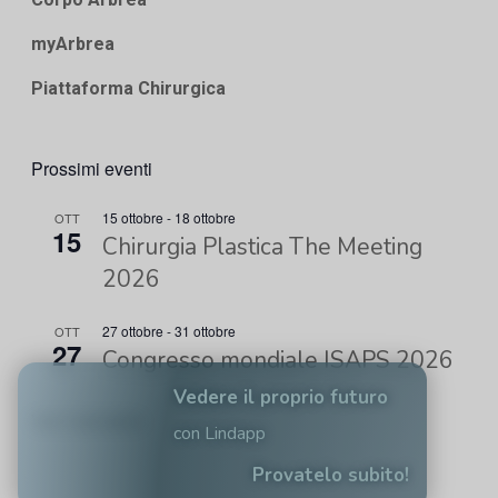
myArbrea
Piattaforma Chirurgica
Prossimi eventi
15 ottobre
-
18 ottobre
OTT
15
Chirurgia Plastica The Meeting
2026
27 ottobre
-
31 ottobre
OTT
27
Congresso mondiale ISAPS 2026
Vedere il proprio futuro
Vedi Calendario
con Lindapp
Provatelo subito!