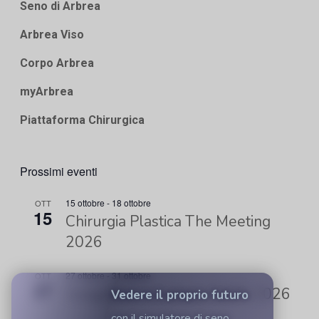
Seno di Arbrea
Arbrea Viso
Corpo Arbrea
myArbrea
Piattaforma Chirurgica
Prossimi eventi
15 ottobre
-
18 ottobre
OTT
15
Chirurgia Plastica The Meeting
2026
27 ottobre
-
31 ottobre
OTT
27
Congresso mondiale ISAPS 2026
Vedere il proprio futuro
con il simulatore di seno