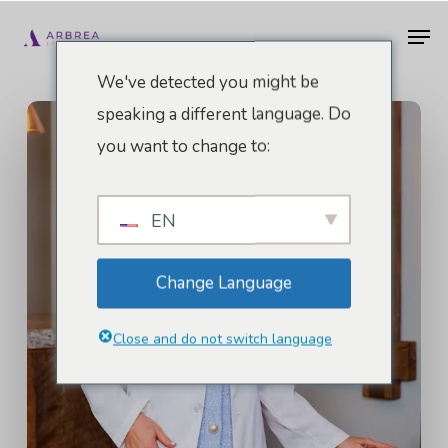
Vai
Men
al
contenuto
We've detected you might be
principale
speaking a different language. Do
you want to change to:
EN
Change Language
Close and do not switch language