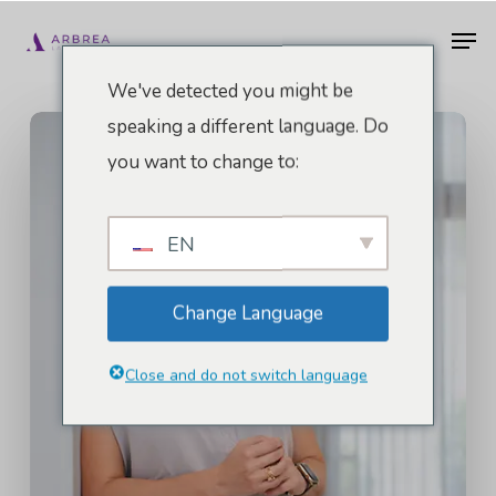
Vai
Men
al
contenuto
We've detected you might be
principale
speaking a different language. Do
you want to change to:
EN
Change Language
Close and do not switch language