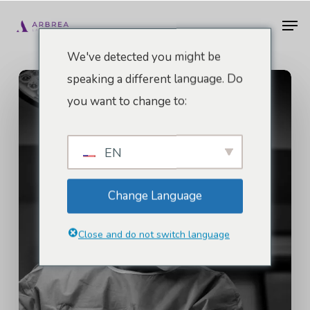
Vai
Men
al
contenuto
We've detected you might be
principale
speaking a different language. Do
you want to change to:
EN
Change Language
Close and do not switch language