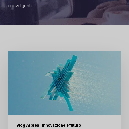
coinvolgenti.
Come
l'AR
in
tempo
reale
sta
sostituendo
la
Blog Arbrea
Innovazione e futuro
foto