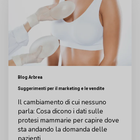
di
cui
nessuno
parla:
Cosa
dicono
i
Blog Arbrea
dati
sulle
Suggerimenti per il marketing e le vendite
protesi
Il cambiamento di cui nessuno
mammarie
parla: Cosa dicono i dati sulle
per
protesi mammarie per capire dove
sta andando la domanda delle
capire
pazienti
dove