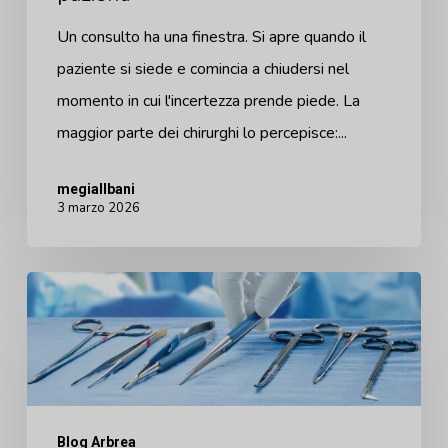
Un consulto ha una finestra. Si apre quando il
paziente si siede e comincia a chiudersi nel
momento in cui l'incertezza prende piede. La
maggior parte dei chirurghi lo percepisce:...
megiallbani
3 marzo 2026
L'anatomia
di
una
decisione
chirurgica
Blog Arbrea