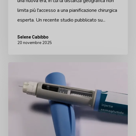
una nuova era, in cui la distanza geografica non
conversione
limita più l'accesso a una pianificazione chirurgica
nelle
esperta. Un recente studio pubblicato su...
consultazioni
virtuali
Selene Cabibbo
20 novembre 2025
Nuovo
accordo
sui
prezzi
dei
farmaci
per
la