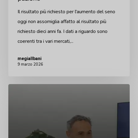
sta
Il risultato più richiesto per l'aumento del seno
andando
oggi non assomiglia affatto al risultato più
la
richiesto dieci anni fa. I dati a riguardo sono
domanda
coerenti tra i vari mercati,...
delle
pazienti
megiallbani
9 marzo 2026
Il
problema
del
consulto
in
5