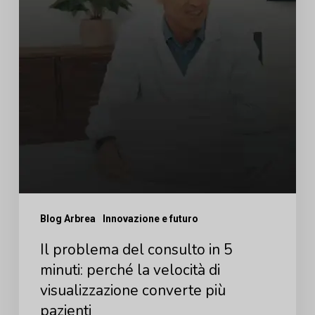
minuti:
perché
la
velocità
di
visualizzazione
converte
più
pazienti
Blog Arbrea
Innovazione e futuro
Il problema del consulto in 5
minuti: perché la velocità di
visualizzazione converte più
pazienti