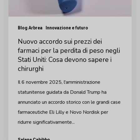
perdita
di
Blog Arbrea
Innovazione e futuro
peso
negli
Nuovo accordo sui prezzi dei
Stati
farmaci per la perdita di peso negli
Stati Uniti: Cosa devono sapere i
Uniti:
chirurghi
Cosa
devono
Il 6 novembre 2025, l'amministrazione
sapere
statunitense guidata da Donald Trump ha
i
annunciato un accordo storico con le grandi case
chirurghi
farmaceutiche Eli Lilly e Novo Nordisk per
ridurre significativamente...
Selene Cabibbo