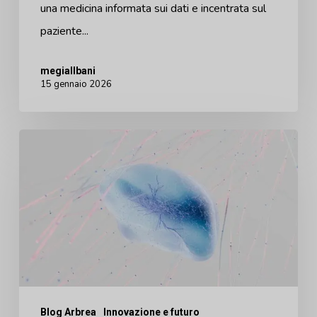
una medicina informata sui dati e incentrata sul
paziente...
megiallbani
15 gennaio 2026
Vedere
è
capire:
L'impatto
cognitivo
della
visualizzazione
3D
Blog Arbrea
Innovazione e futuro