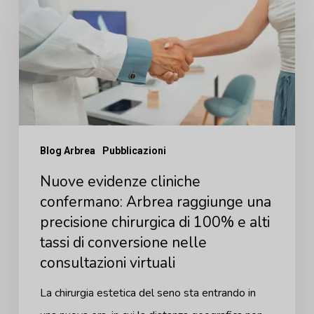
evidenze
cliniche
confermano:
Arbrea
raggiunge
una
precisione
Blog Arbrea
Pubblicazioni
chirurgica
Nuove evidenze cliniche
di
confermano: Arbrea raggiunge una
100%
precisione chirurgica di 100% e alti
e
tassi di conversione nelle
alti
consultazioni virtuali
tassi
La chirurgia estetica del seno sta entrando in
di