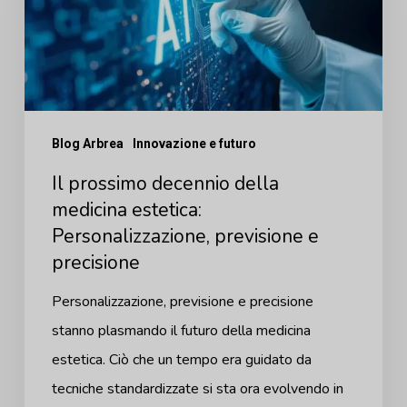
della
medicina
estetica:
Personalizzazione,
previsione
Blog Arbrea
Innovazione e futuro
e
Il prossimo decennio della
precisione
medicina estetica:
Personalizzazione, previsione e
precisione
Personalizzazione, previsione e precisione
stanno plasmando il futuro della medicina
estetica. Ciò che un tempo era guidato da
tecniche standardizzate si sta ora evolvendo in