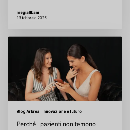
megiallbani
13 febbraio 2026
Perché
i
pazienti
non
temono
l'intervento
chirurgico
MA
Blog Arbrea
Innovazione e futuro
temono
Perché i pazienti non temono
l'incertezza