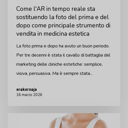
Come l'AR in tempo reale sta
del
sostituendo la foto del prima e del
prima
dopo come principale strumento di
e
vendita in medicina estetica
del
dopo
La foto prima e dopo ha avuto un buon periodo.
come
Per tre decenni è stata il cavallo di battaglia del
principale
marketing delle cliniche estetiche: semplice,
strumento
visiva, persuasiva. Ma è sempre stata...
di
erakernaja
vendita
16 marzo 2026
in
medicina
Il
estetica
cambiamento