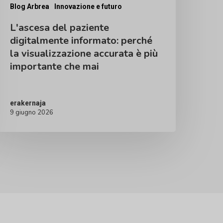
ccurata
Blog Arbrea
Innovazione e futuro
L'ascesa del paziente
iù
digitalmente informato: perché
mportante
la visualizzazione accurata è più
importante che mai
he
ai
erakernaja
9 giugno 2026