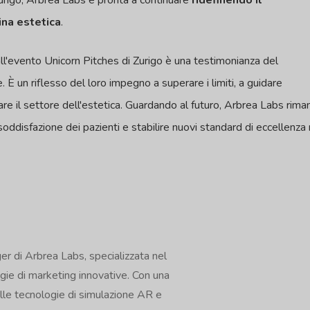
Zurigo, Arbrea Labs è pronta a continuare
ridefinendo il
ina estetica
.
 all'evento Unicorn Pitches di Zurigo è una testimonianza del
. È un riflesso del loro impegno a superare i limiti, a guidare
rmare il settore dell'estetica. Guardando al futuro, Arbrea Labs rim
 soddisfazione dei pazienti e stabilire nuovi standard di eccellenza
 di Arbrea Labs, specializzata nel
egie di marketing innovative. Con una
lle tecnologie di simulazione AR e