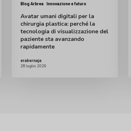
la
a
Blog Arbrea
Innovazione e futuro
tecnologia
è
Avatar umani digitali per la
di
p
chirurgia plastica: perché la
visualizzazione
i
tecnologia di visualizzazione del
paziente sta avanzando
del
c
rapidamente
paziente
m
sta
erakernaja
28 luglio 2026
avanzando
rapidamente