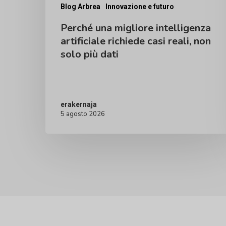
non
Blog Arbrea
Innovazione e futuro
solo
Perché una migliore intelligenza
più
artificiale richiede casi reali, non
dati
solo più dati
erakernaja
5 agosto 2026