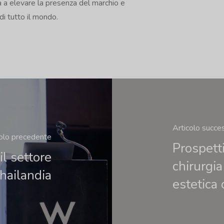
ca a elevare la presenza del marchio e
di tutto il mondo.
Articolo succe
colo precedente
Prospett
il settore
chirurgia
Thailandia
estetica 