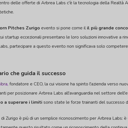
centro delle offerte di Arbrea Labs c'è la tecnologia della Realtà
tetiche.
orn Pitches Zurigo
evento si pone come il
il più grande conco
 cui startup eccezionali presentano le loro soluzioni innovative a rin
abs, partecipare a questo evento non significava solo competere,
ario che guida il successo
ibra
, fondatore e CEO, la cui visione ha spinto l'azienda verso nuov
nti per posizionare Arbrea Labs all'avanguardia nel settore dell'e
 a superare i limiti
sono state le forze trainanti del successo d
s di Zurigo è più di un semplice riconoscimento per Arbrea Labs: è
iustamente questo risultato come un riconoscimento della continua mi