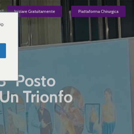
IT
Iniziare Gratuitamente
Piattaforma Chirurgica
Do
 3° Posto
 Un Trionfo