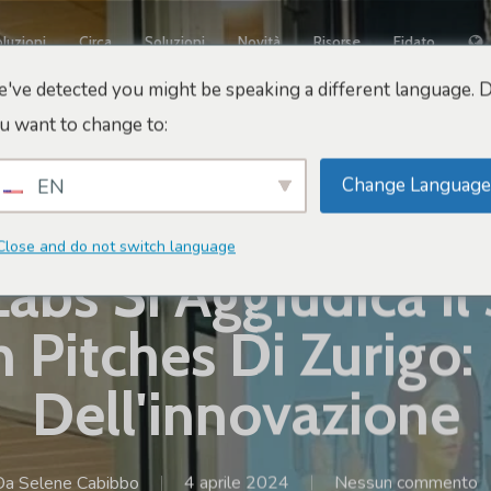
luzioni
Circa
Soluzioni
Novità
Risorse
Fidato
've detected you might be speaking a different language. 
u want to change to:
Change Language
EN
Innovazione E Futuro
Close and do not switch language
abs Si Aggiudica Il
n Pitches Di Zurigo:
Dell'innovazione
Da
Selene Cabibbo
4 aprile 2024
Nessun commento