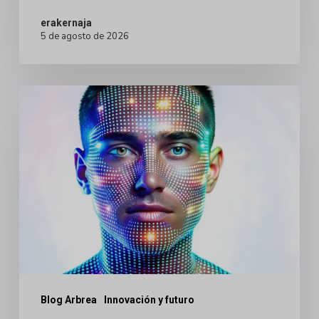
datos
erakernaja
5 de agosto de 2026
Avatares
Humanos
Digitales
para
Cirugía
Plástica:
Por
qué
la
Tecnología
Blog Arbrea
Innovación y futuro