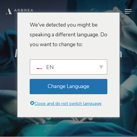
Ir
Men
al
contenido
We've detected you might be
principal
speaking a different language. Do
Innovación Y Futuro
you want to change to:
Mi Experiencia En Un
Quirófano. Por Qué
EN
Importan Los
Change Language
Pequeños Pasos
Close and do not switch language
Por
Guilherme
8 de enero de 2021
Sin comentarios