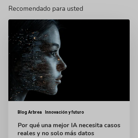
Recomendado para usted
Por
qué
una
mejor
IA
necesita
casos
reales
y
no
Blog Arbrea
Innovación y futuro
solo
Por qué una mejor IA necesita casos
reales y no solo más datos
más