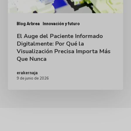
Qué
la
Visualización
Blog Arbrea
Innovación y futuro
Precisa
El Auge del Paciente Informado
Digitalmente: Por Qué la
Importa
Visualización Precisa Importa Más
Más
Que Nunca
Que
Nunca
erakernaja
9 de junio de 2026