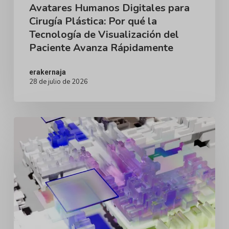
de
Avatares Humanos Digitales para
Cirugía Plástica: Por qué la
Visualización
Tecnología de Visualización del
del
Paciente Avanza Rápidamente
Paciente
Avanza
erakernaja
28 de julio de 2026
Rápidamente
El
Auge
del
Paciente
Informado
Digitalmente:
Por