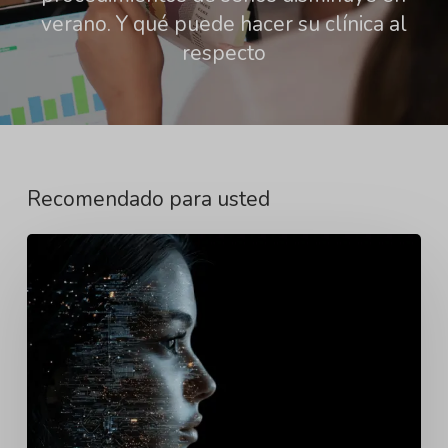
verano. Y qué puede hacer su clínica al
respecto
Recomendado para usted
Por
qué
una
mejor
IA
necesita
casos