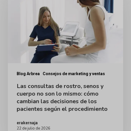
de
rostro,
senos
y
cuerpo
no
son
lo
Blog Arbrea
Consejos de marketing y ventas
mismo:
Las consultas de rostro, senos y
cuerpo no son lo mismo: cómo
cómo
cambian las decisiones de los
cambian
pacientes según el procedimiento
las
decisiones
erakernaja
22 de julio de 2026
de