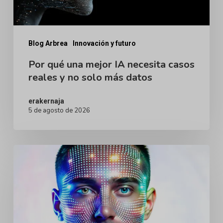
reales
y
no
Blog Arbrea
Innovación y futuro
solo
Por qué una mejor IA necesita casos
reales y no solo más datos
más
datos
erakernaja
5 de agosto de 2026
Avatares
Humanos
Digitales
para
Cirugía