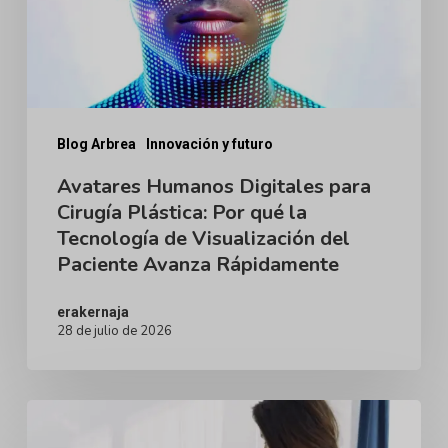
Plástica:
Por
qué
la
Tecnología
Blog Arbrea
Innovación y futuro
de
Avatares Humanos Digitales para
Cirugía Plástica: Por qué la
Visualización
Tecnología de Visualización del
del
Paciente Avanza Rápidamente
Paciente
Avanza
erakernaja
28 de julio de 2026
Rápidamente
Las
consultas