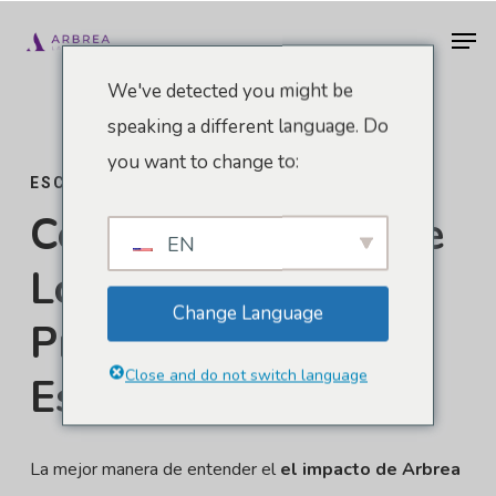
Ir
Men
al
contenido
We've detected you might be
principal
speaking a different language. Do
you want to change to:
ESCÚCHALO DE LOS EXPERTOS
Con La Confianza De
EN
Los Principales
Change Language
Profesionales De La
Close and do not switch language
Estética
La mejor manera de entender el
el impacto de Arbrea