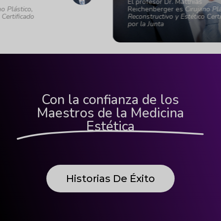
El profesor Dr. Matthias
co,
Reichenberger es
Cirujano Plástico,
ado
Reconstructivo y Estético Certificado
por la Junta
Con la confianza de los
Maestros de la Medicina
Estética
Historias De Éxito