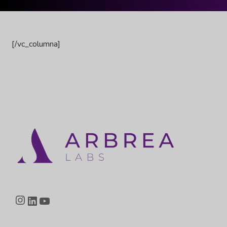
[/vc_columna]
Instagram
LinkedIn
YouTube