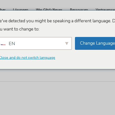
ber
Lösungen
Was Gibt's Neues
Ressourcen
Vertrauensw
've detected you might be speaking a different language. 
u want to change to:
Change Language
EN
rbrea-Labore
Close and do not switch language