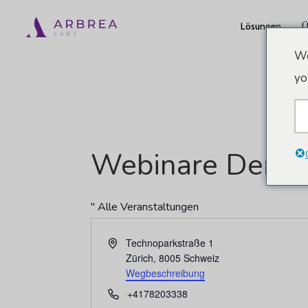
Zum
Lösungen
Ü
Hauptinhalt
springen
We
yo
Webinare Der A
" Alle Veranstaltungen
Adresse
Technoparkstraße 1
Zürich
,
8005
Schweiz
Wegbeschreibung
Telefon
+4178203338