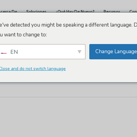
Acerca De
Soluciones
¿Qué Hay De Nuevo?
Recursos
Con
've detected you might be speaking a different language. 
u want to change to:
Change Language
EN
 De Arbrea Labs
Close and do not switch language