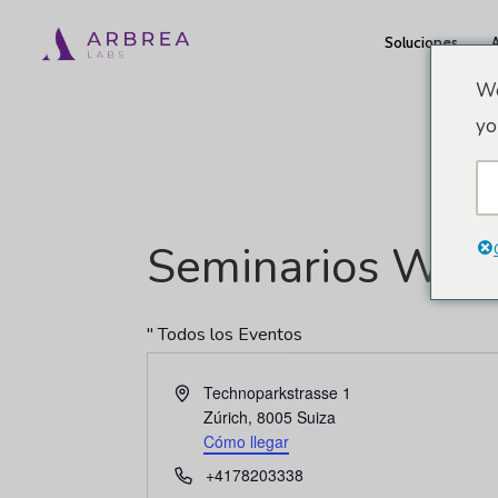
Ir
Soluciones
al
contenido
We
principal
yo
Seminarios Web
" Todos los Eventos
Dirección
Technoparkstrasse 1
Zúrich
,
8005
Suiza
Cómo llegar
Teléfono
+4178203338