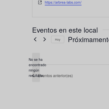
Página
https://arbrea-labs.com/
web
Eventos en este local
Próximament
Hoy
Seleccionar
fecha.
No se ha
encontrado
Aviso
ningún
Eventos
anterior(es)
resultado.