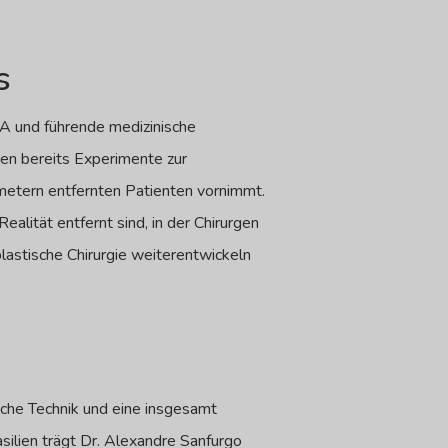
s
ASA und führende medizinische
den bereits Experimente zur
lometern entfernten Patienten vornimmt.
ealität entfernt sind, in der Chirurgen
 plastische Chirurgie weiterentwickeln
liche Technik und eine insgesamt
asilien trägt Dr. Alexandre Sanfurgo