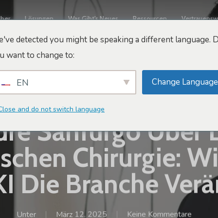
ber
Lösungen
Was Gibt's Neues
Ressourcen
Vertrauensw
've detected you might be speaking a different language. 
u want to change to:
Change Language
EN
Arbrea-Gespräche
Close and do not switch language
dre Sanfurgo Über 
ischen Chirurgie: W
I Die Branche Ver
Unter
März 12, 2025
Keine Kommentare