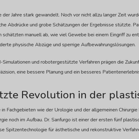
fe der Jahre stark gewandelt. Noch vor nicht allzu langer Zeit wur
sche Abdrücke und grobe Schätzungen der Ergebnisse stützte. Pa
 schätzten manuell ab, wie viel Gewebe bei einem Eingriff zu ent
forderte physische Abzüge und sperrige Aufbewahrungslösungen.
-Simulationen und robotergestützte Verfahren prägen die Zukunft
äzision, eine bessere Planung und ein besseres Patientenerlebni
zte Revolution in der plast
in Fachgebieten wie der Urologie und der allgemeinen Chirurgie be
ie noch im Aufbau. Dr. Sanfurgo ist einer der ersten fünf plastisch
iese Spitzentechnologie für ästhetische und rekonstruktive Verfahr