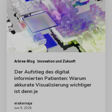
des
digital
informierten
Patienten:
Warum
akkurate
Visualisierung
wichtiger
Arbrea-Blog
Innovation und Zukunft
ist
Der Aufstieg des digital
informierten Patienten: Warum
denn
akkurate Visualisierung wichtiger
je
ist denn je
erakernaja
Juni 9, 2026