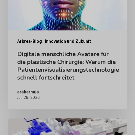
plastische
Chirurgie:
Warum
die
Patientenvisualisierungstechnologie
Arbrea-Blog
Innovation und Zukunft
schnell
Digitale menschliche Avatare für
die plastische Chirurgie: Warum die
fortschreitet
Patientenvisualisierungstechnologie
schnell fortschreitet
erakernaja
Juli 28, 2026
Der
Aufstieg