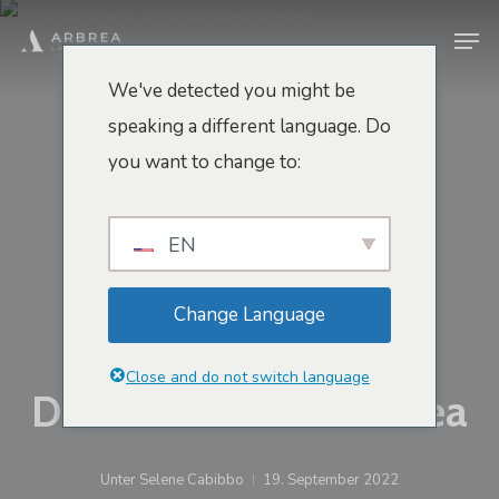
Zum
Men
Hauptinhalt
springen
We've detected you might be
speaking a different language. Do
Innovation Und Zukunft
you want to change to:
Cybersicherheit Im
Gesundheitswesen:
EN
Gewährleistung Von
Change Language
Privatsphäre Und
Close and do not switch language
Datenschutz Mit Arbrea
Unter
Selene Cabibbo
19. September 2022