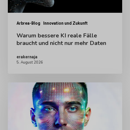
nicht
nur
mehr
Arbrea-Blog
Innovation und Zukunft
Daten
Warum bessere KI reale Fälle
braucht und nicht nur mehr Daten
erakernaja
5. August 2026
Digitale
menschliche
Avatare
für
die